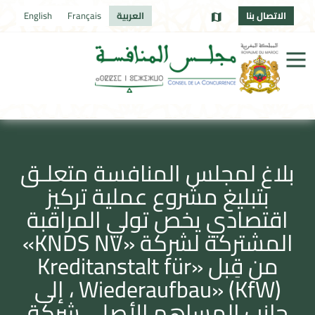
الاتصال بنا
العربية
Français
English
بلاغ لمجلس المنافسة متعلـق
بتبليغ مشروع عملية تركيز
اقتصادي يخص تولي المراقبة
المشتركة لشركة «KNDS NV»
من قِبل «Kreditanstalt für
Wiederaufbau» (KfW) ، إلى
جانب المساهم الأصلي شركة