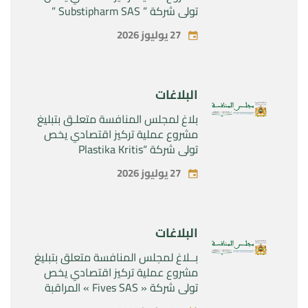
تولي شركة ” Substipharm SAS ”
المراقبة الحصرية للأصول والحقوق
27 يوليوز 2026
المتعلقة بالمنتجين الصيدلانيين”
Rilutek ” و” Sabril” التابعين لشركة ”
Sanofi SA “
البلاغات
بلاغ لمجلس المنافسة متعلـق بتبليغ
مشروع عملية تركيز اقتصادي يخص
تولي شركة “Plastika Kritis
SA”المراقبة الحصرية لشركة
27 يوليوز 2026
“Naturplas Industrial SARL”
البلاغات
بــلاغ لمجلس المنافسة متعلق بتبليغ
مشروع عملية تركيز اقتصادي يخص
تولي شركة « Fives SAS » المراقبة
الحصرية لشركة « Aries Industries