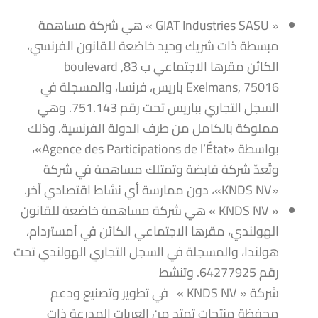
« GIAT Industries SASU » هي شركة مساهمة
مبسطة ذات شريك وحيد خاضعة للقانون الفرنسي،
الكائن مقرها الاجتماعي ب 83, boulevard
Exelmans, 75016 باريس، فرنسا، والمسجلة في
السجل التجاري بباريس تحت رقم 751.143. وهي
مملوكة بالكامل من طرف الدولة الفرنسية، وذلك
بواسطة «Agence des Participations de l’État»،
وتُعدّ شركة قابضة وتمتلك مساهمة في شركة
«KNDS NV»، دون ممارسة أي نشاط اقتصادي آخر.
« KNDS NV » هي شركة مساهمة خاضعة للقانون
الهولندي، مقرها الاجتماعي الكائن في أمستردام،
هولندا، والمسجلة في السجل التجاري الهولندي تحت
رقم 64277925. وتنشط
شركة « KNDS NV » في تطوير وتصنيع ودعم
محفظة منتجات تمتد من العربات المدرعة ذات