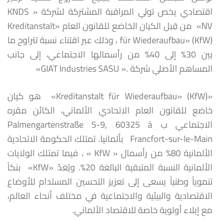
اقتصادي يخص تولي المراقبة المشتركة لشركة « KNDS
NV» من قِبل الكيان الخاضع للقانون العام «Kreditanstalt
für Wiederaufbau» (KfW) ، وذلك عبر اقتناء نسبة تتراوح ما
بين 30% إلى 40% من رأسمالها الاجتماعي، إلى جانب
المساهم الأصلي شركة .« GIAT Industries SASU»
«Kreditanstalt für Wiederaufbau» (KfW)» هو كيان
خاضع للقانون العام الاتحادي الألماني، الكائن مقره
الاجتماعي ب Palmengartenstraße 5-9, 60325 à
Francfort-sur-le-Main بألمانيا. تمتلك الحكومة الاتحادية
الألمانية 80% من رأسمال « KfW » ، فيما تمتلك الولايات
الألمانية النسبة المتبقية البالغة 20%. ويُعَدّ «KfW» بنكاً
تنموياً وطنياً يسعى إلى تعزيز التحسين المستدام للأوضاع
الاقتصادية والبيئية والاجتماعية في مختلف أنحاء العالم،
مع إيلاء أولوية خاصة للاقتصاد الألماني.