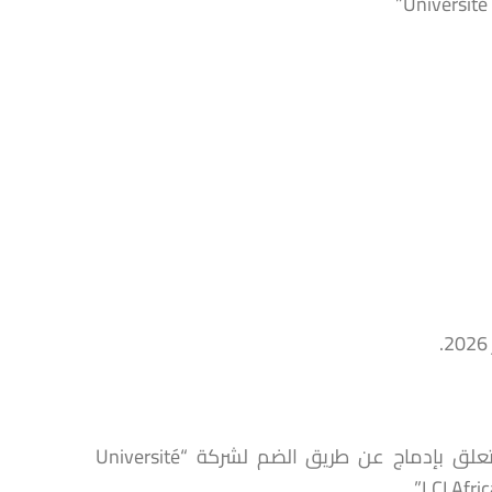
توصل مجلس المنافسة بتبليغ يخص مشروع عملية تركيز اقتصادي تتعلق بإدماج عن طريق الضم لشركة “Université