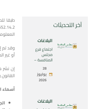
آخر التحديثات
المعلوما
البلاغات
وقد تم إ
اجتماع فرع
مجلس
أو غير ا
المنافسة –
الثلاثاء 28 يوليو
28
2026
يوليوز
القانون رقم 104.12 المتعلق بحرية الأسعار والمنافسة، كم
2026
أسماء ا
البلاغات
الج