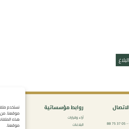
بلاغ
لاتصال
روابط مؤسساتية
المحتو
موقعنا. من خ
آراء وقرارات
سياسة ال
هذه الملفات.
05 37 75 61 62 - 05 37 75 88
البلاغات
شروط الاس
موقعنا.