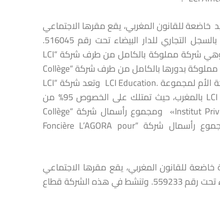
 مساهم وحيد خاضعة للقانون المغربي، يقع مقرها الاجتماعي
بـ 745 شارع القدس، حي كاليفورنيا (الدار البيضاء، المغرب)، ومسجلة بالسجل التجاري للدار البيضاء تحت رقم 516045.
وتنشط، من خلال الشركات التابعة لها، في قطاع التعليم العالي الخاص.وهي شركة مملوكة بالكامل من طرف شركة “LCI
Education SA”، وهي شركة مساهمة خاضعة للقانون اللوكسمبورغي، مملوكة بدورها بالكامل من طرف شركة “Collège
LaSalle International Inc.” الخاضعة للقانون الكندي، والتي تمثل الشركة الأم لمجموعة .LCI Education وتعد شركة “LCI
Africa Holding SASU” الشركة القابضة لأنشطة مجموعة LCI Education بالمغرب، حيث تمتلك على الخصوص 95% من
رأسمال شركة “Institut Privé des Hautes Études en Management SAS (HEM)» ومجموع رأسمال شركة “Collège
LaSalle International SAS (Maroc)” . كما تمتلك شركة HEM مجموع رأسمال شركة “Foncière L’AGORA pour
Université In” هي شركة مساهمة خاضعة للقانون المغربي، يقع مقرها الاجتماعي
بتجزئة لا كولين II، سيدي معروف، ومسجلة بالسجل التجاري للدار البيضاء تحت رقم 559233. وتنشط في هذه الشركة قطاع