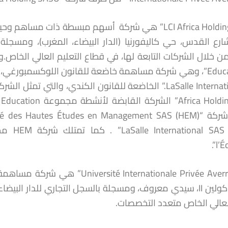
“LCI Africa Holding SASU” هي شركة أسهم مبسطة ذات
l’É
“ternationale Privée Averroès SA
العالي الخاص متعدد التخصصات.