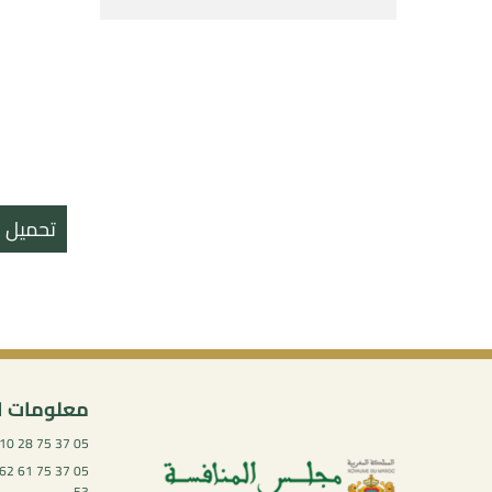
تحميل ال
معلومات ا
05 37 75 28 10
53