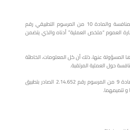
طبقا للمادة 13 من القانون رقم 12.104 المتعلق بحرية الأسعار والمنافسة والمادة 10 من المرسوم التطبيقي رقم
 إشارة العموم “ملخص العملية” أدناه والذي يتضمن
ا المسؤولة عنها، ذلك أن كل المعلومات، الخاطئة
افسة حول العملية المرتقبة.
إن نشر هذا البلاغ لا يفيد بأن ملف التبليغ يعتبر كاملا طبقا لأحكام المادة 9 من المرسوم رقم 2.14.652 الصادر بتطبيق