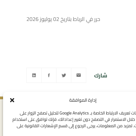
حرر في الرباط بتاريخ 02 يوليوز 2026
شارك
إدارة الموافقة
ى القانوني
روابط مفيدة
نستخدم ملفات تعريف الارتباط الخاصة بـ Google Analytics لتحليل تصفح الزوار على
لال الاستمرار في التصفح دون تغيير إعداداتك، فإنك توافق على استخدام
خصوصية
الإتصال بنا
 لمزيد من المعلومات، يرجى الرجوع إلى قسم الإشعارات القانونية على
تخدام العامة
المهام