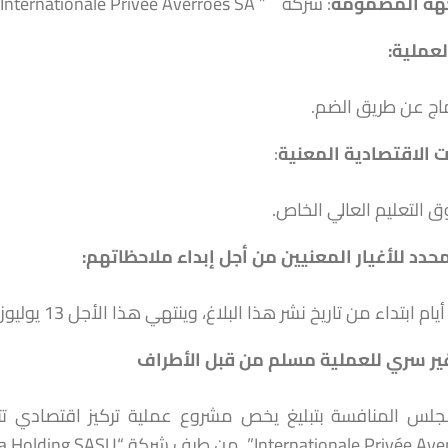
هة
المضمومة
: شركة Université Internationale Privée Averroès SA ” ‎ ‎ ‎‏” ‏
عملية:
اج عن طريق الضم‏.
 الاقتصادية المعنية
:
 التعليم العالي الخاص‏.
محدد للأغيار المعنيين من أجل إبداء ملاحظاتهم
:
ر سري للعملية مسلم من قبل الأطراف
Internationale ” من طرف شركة “LCI Africa Holding SASU” .