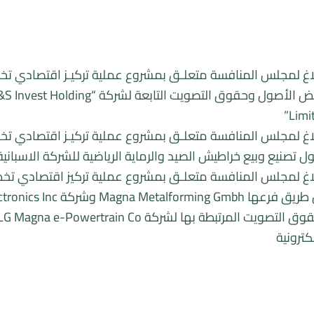
Limit
تصنيع وبيع خراطيش الصيد والرماية الرياضية للشركة الاسبانية “MaxamCorp Holding S.L”والشركات التابعة ل
كترونية