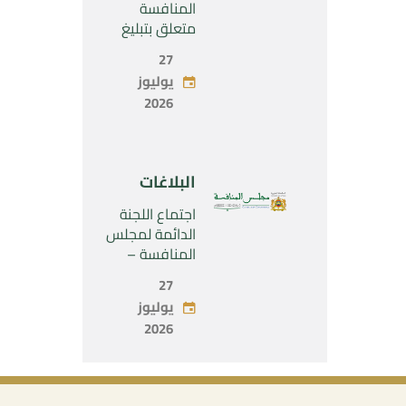
SARL”
المنافسة
متعلق بتبليغ
مشروع عملية
27
تركيز اقتصادي
يوليوز
يخص تولي
2026
شركة « Fives
SAS » المراقبة
الحصرية لشركة
« Aries
البلاغات
Industries SAS
»
اجتماع اللجنة
الدائمة لمجلس
المنافسة –
الاثنين 27 يوليو
27
2026
يوليوز
2026