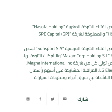
بــلاغ لمجلس المنافسة متعلـق بمشروع عملية تركيـز اقتصادي تخص اقتناء الشركة المغربية “Hasofa Holding”
لبعض الأصول وحقوق التصويت التابعة لشركة “H&S Invest Holding” والمملوكة لشركة “SPE Capital (GP)
بــلاغ لمجلس المنافسة متعلـق بمشروع عملية تركيـز اقتصادي تخص اقتناء الشركة الفرنسية “Sofisport S.A” لبعض
ها.
بــلاغ لمجلس المنافسة متعلـق بمشروع عملية تركيز اقتصادي تخص تولي كل من شركة Magna International Inc.
عن طريق فرعها Magna Metalforming Gmbh وشركة LG Electronics Inc. المراقبة المشتركة على أسهم رأسمال
وحقوق التصويت المرتبطة بها لشركة LG Magna e-Powertrain Co الناشطة في سوق أجزاء ومكونات السيارات
شارك