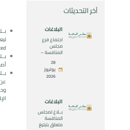
آخر التحديثات
البلاغات
اجتماع فرع
مجلس
ed”
المنافسة –
الثلاثاء 28 يوليو
28
أصول 
2026
يوليوز
2026
الإل
البلاغات
بــلاغ لمجلس
المنافسة
متعلق بتبليغ