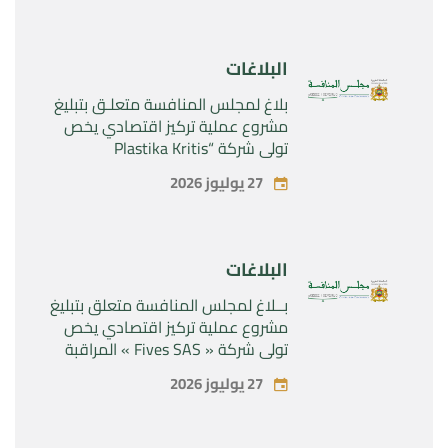
Rilutek ” و” Sabril” التابعين لشركة ”
Sanofi SA “
البلاغات
بلاغ لمجلس المنافسة متعلـق بتبليغ
مشروع عملية تركيز اقتصادي يخص
تولي شركة “Plastika Kritis
SA”المراقبة الحصرية لشركة
27 يوليوز 2026
“Naturplas Industrial SARL”
البلاغات
بــلاغ لمجلس المنافسة متعلق بتبليغ
مشروع عملية تركيز اقتصادي يخص
تولي شركة « Fives SAS » المراقبة
الحصرية لشركة « Aries Industries
27 يوليوز 2026
SAS »