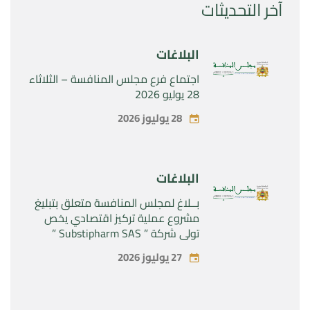
آخر التحديثات
البلاغات
اجتماع فرع مجلس المنافسة – الثلاثاء
28 يوليو 2026
28 يوليوز 2026
البلاغات
بــلاغ لمجلس المنافسة متعلق بتبليغ
مشروع عملية تركيز اقتصادي يخص
تولي شركة ” Substipharm SAS ”
المراقبة الحصرية للأصول والحقوق
27 يوليوز 2026
المتعلقة بالمنتجين الصيدلانيين”
Rilutek ” و” Sabril” التابعين لشركة ”
Sanofi SA “