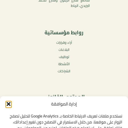
تقاطع شارع الزيتون وشارع محمد
اليزيدي، الرباط
روابط مؤسساتية
آراء وقرارات
البلاغات
توظيف
الأنشطة
الشراكات
المحتوى القانوني
إدارة الموافقة
سياسة الخصوصية
شروط الاستخدام العامة
نستخدم ملفات تعريف الارتباط الخاصة بـ Google Analytics لتحليل تصفح
الإشعارات القانونية
الزوار على موقعنا. من خلال الاستمرار في التصفح دون تغيير إعداداتك،