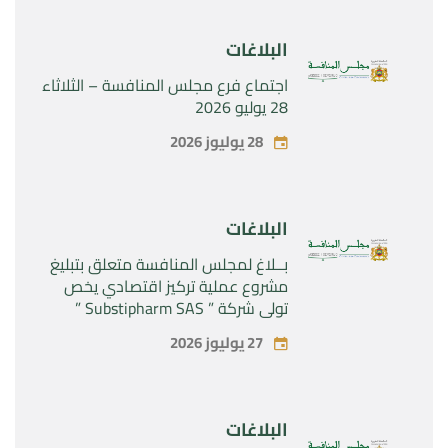
البلاغات
اجتماع فرع مجلس المنافسة – الثلاثاء
28 يوليو 2026
28 يوليوز 2026
البلاغات
بــلاغ لمجلس المنافسة متعلق بتبليغ
مشروع عملية تركيز اقتصادي يخص
تولي شركة ” Substipharm SAS ”
المراقبة الحصرية للأصول والحقوق
27 يوليوز 2026
المتعلقة بالمنتجين الصيدلانيين”
Rilutek ” و” Sabril” التابعين لشركة ”
Sanofi SA “
البلاغات