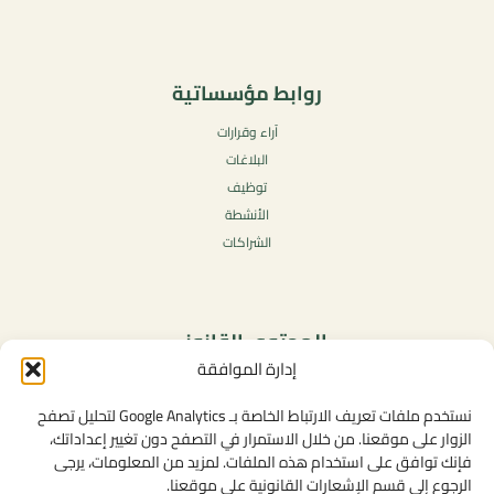
روابط مؤسساتية
آراء وقرارات
البلاغات
توظيف
الأنشطة
الشراكات
المحتوى القانوني
إدارة الموافقة
سياسة الخصوصية
شروط الاستخدام العامة
نستخدم ملفات تعريف الارتباط الخاصة بـ Google Analytics لتحليل تصفح
الإشعارات القانونية
الزوار على موقعنا. من خلال الاستمرار في التصفح دون تغيير إعداداتك،
فإنك توافق على استخدام هذه الملفات. لمزيد من المعلومات، يرجى
سياسة ملفات تعريف الارتباط (الكوكيز)
الرجوع إلى قسم الإشعارات القانونية على موقعنا.