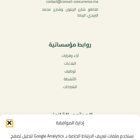
contact@conseil-concurrence.ma
تقاطع شارع الزيتون وشارع محمد
اليزيدي، الرباط
روابط مؤسساتية
آراء وقرارات
البلاغات
توظيف
الأنشطة
الشراكات
المحتوى القانوني
إدارة الموافقة
سياسة الخصوصية
شروط الاستخدام العامة
نستخدم ملفات تعريف الارتباط الخاصة بـ Google Analytics لتحليل تصفح