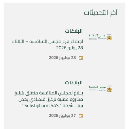
آخر التحديثات
البلاغات
اجتماع فرع مجلس المنافسة – الثلاثاء
28 يوليو 2026
28 يوليوز 2026
البلاغات
بــلاغ لمجلس المنافسة متعلق بتبليغ
مشروع عملية تركيز اقتصادي يخص
تولي شركة ” Substipharm SAS ”
المراقبة الحصرية للأصول والحقوق
27 يوليوز 2026
المتعلقة بالمنتجين الصيدلانيين”
Rilutek ” و” Sabril” التابعين لشركة ”