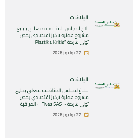
Rilutek ” و” Sabril” التابعين لشركة ”
Sanofi SA “
البلاغات
بلاغ لمجلس المنافسة متعلـق بتبليغ
مشروع عملية تركيز اقتصادي يخص
تولي شركة “Plastika Kritis
SA”المراقبة الحصرية لشركة
27 يوليوز 2026
“Naturplas Industrial SARL”
البلاغات
بــلاغ لمجلس المنافسة متعلق بتبليغ
مشروع عملية تركيز اقتصادي يخص
تولي شركة « Fives SAS » المراقبة
الحصرية لشركة « Aries Industries
27 يوليوز 2026
SAS »