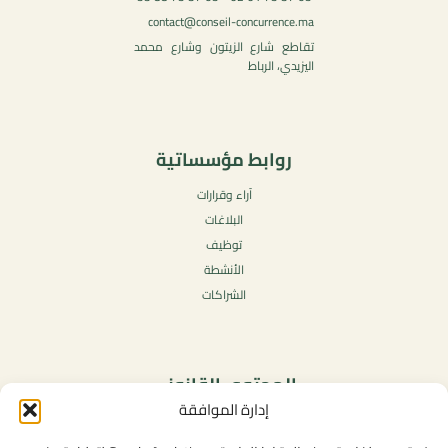
contact@conseil-concurrence.ma
تقاطع شارع الزيتون وشارع محمد
اليزيدي، الرباط
روابط مؤسساتية
آراء وقرارات
البلاغات
توظيف
الأنشطة
الشراكات
المحتوى القانوني
إدارة الموافقة
سياسة الخصوصية
شروط الاستخدام العامة