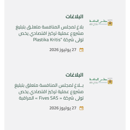
Rilutek ” و” Sabril” التابعين لشركة ”
Sanofi SA “
البلاغات
بلاغ لمجلس المنافسة متعلـق بتبليغ
مشروع عملية تركيز اقتصادي يخص
تولي شركة “Plastika Kritis
SA”المراقبة الحصرية لشركة
27 يوليوز 2026
“Naturplas Industrial SARL”
البلاغات
بــلاغ لمجلس المنافسة متعلق بتبليغ
مشروع عملية تركيز اقتصادي يخص
تولي شركة « Fives SAS » المراقبة
الحصرية لشركة « Aries Industries
27 يوليوز 2026
SAS »