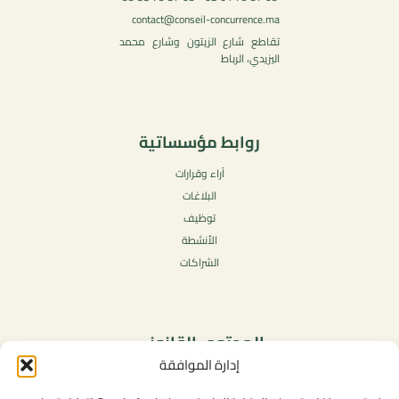
contact@conseil-concurrence.ma
تقاطع شارع الزيتون وشارع محمد
اليزيدي، الرباط
روابط مؤسساتية
آراء وقرارات
البلاغات
توظيف
الأنشطة
الشراكات
المحتوى القانوني
إدارة الموافقة
سياسة الخصوصية
شروط الاستخدام العامة