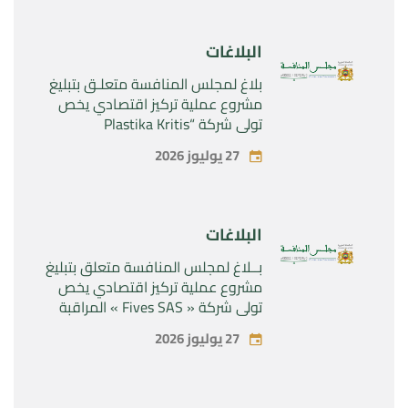
Rilutek ” و” Sabril” التابعين لشركة ”
Sanofi SA “
البلاغات
بلاغ لمجلس المنافسة متعلـق بتبليغ
مشروع عملية تركيز اقتصادي يخص
تولي شركة “Plastika Kritis
SA”المراقبة الحصرية لشركة
27 يوليوز 2026
“Naturplas Industrial SARL”
البلاغات
بــلاغ لمجلس المنافسة متعلق بتبليغ
مشروع عملية تركيز اقتصادي يخص
تولي شركة « Fives SAS » المراقبة
الحصرية لشركة « Aries Industries
27 يوليوز 2026
SAS »