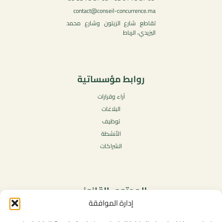
contact@conseil-concurrence.ma
تقاطع شارع الزيتون وشارع محمد
اليزيدي، الرباط
روابط مؤسساتية
آراء وقرارات
البلاغات
توظيف
الأنشطة
الشراكات
المحتوى القانوني
إدارة الموافقة
سياسة الخصوصية
شروط الاستخدام العامة