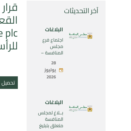
آخر التحديثات
البلاغات
اجتماع فرع
للرأسما
مجلس
المنافسة –
الثلاثاء 28 يوليو
28
2026
يوليوز
2026
تحميل ال
البلاغات
بــلاغ لمجلس
المنافسة
متعلق بتبليغ