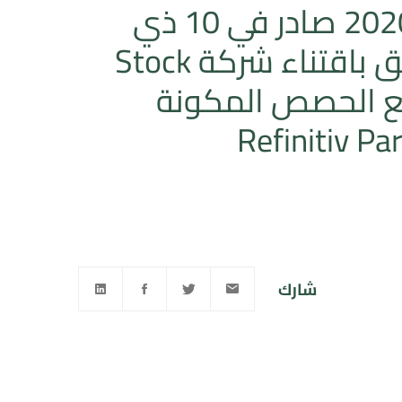
قرار لمجلس المنافسة عدد 47/ق/2020 صادر في 10 ذي
القعدة 1441 (2 يوليو 2020) المتعلق باقتناء شركة Stock
London Exchange لجميع الحصص المكونة
شارك