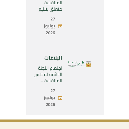
SARL”
المنافسة
متعلق بتبليغ
مشروع عملية
27
تركيز اقتصادي
يوليوز
يخص تولي
2026
شركة « Fives
SAS » المراقبة
الحصرية لشركة
« Aries
البلاغات
Industries SAS
»
اجتماع اللجنة
الدائمة لمجلس
المنافسة –
الاثنين 27 يوليو
27
2026
يوليوز
2026