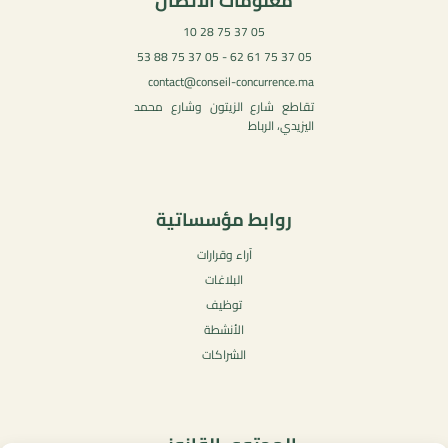
معلومات الاتصال
05 37 75 28 10
05 37 75 61 62 - 05 37 75 88 53
contact@conseil-concurrence.ma
تقاطع شارع الزيتون وشارع محمد
اليزيدي، الرباط
روابط مؤسساتية
آراء وقرارات
البلاغات
توظيف
الأنشطة
الشراكات
المحتوى القانوني