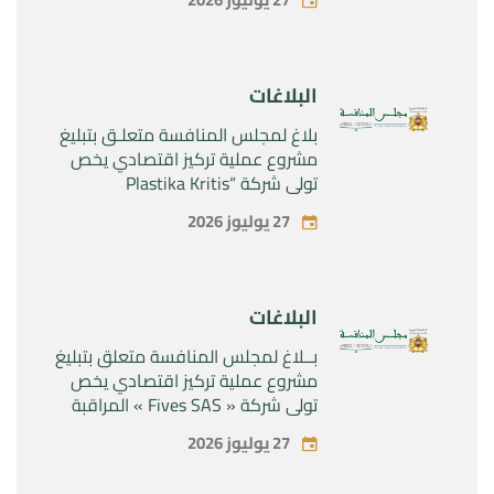
المتعلقة بالمنتجين الصيدلانيين”
Rilutek ” و” Sabril” التابعين لشركة ”
Sanofi SA “
البلاغات
بلاغ لمجلس المنافسة متعلـق بتبليغ
مشروع عملية تركيز اقتصادي يخص
تولي شركة “Plastika Kritis
SA”المراقبة الحصرية لشركة
27 يوليوز 2026
“Naturplas Industrial SARL”
البلاغات
بــلاغ لمجلس المنافسة متعلق بتبليغ
مشروع عملية تركيز اقتصادي يخص
تولي شركة « Fives SAS » المراقبة
الحصرية لشركة « Aries Industries
27 يوليوز 2026
SAS »