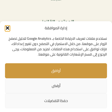
المحتوى القانوني
إدارة الموافقة
سياسة الخصوصية
شروط الاستخدام العامة
نستخدم ملفات تعريف الارتباط الخاصة بـ Google Analytics لتحليل تصفح
الإشعارات القانونية
الزوار على موقعنا. من خلال الاستمرار في التصفح دون تغيير إعداداتك،
فإنك توافق على استخدام هذه الملفات. لمزيد من المعلومات، يرجى
سياسة ملفات تعريف الارتباط (الكوكيز)
الرجوع إلى قسم الإشعارات القانونية على موقعنا.
أوافق
روابط مفيدة
الإتصال بنا
أرفض
المهام
روابط مؤسساتية
حفظ التفضيلات
حقوق النشر © 2026 مجلس المنافسة