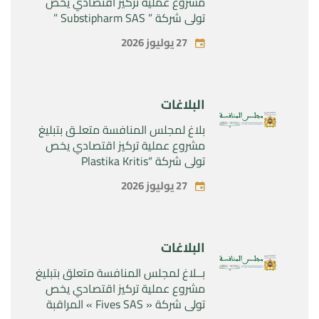
مشروع عملية تركيز اقتصادي يخص
تولي شركة ” Substipharm SAS ”
المراقبة الحصرية للأصول والحقوق
27 يوليوز 2026
المتعلقة بالمنتجين الصيدلانيين”
Rilutek ” و” Sabril” التابعين لشركة ”
Sanofi SA “
البلاغات
بلاغ لمجلس المنافسة متعلـق بتبليغ
مشروع عملية تركيز اقتصادي يخص
تولي شركة “Plastika Kritis
SA”المراقبة الحصرية لشركة
27 يوليوز 2026
“Naturplas Industrial SARL”
البلاغات
بــلاغ لمجلس المنافسة متعلق بتبليغ
مشروع عملية تركيز اقتصادي يخص
تولي شركة « Fives SAS » المراقبة