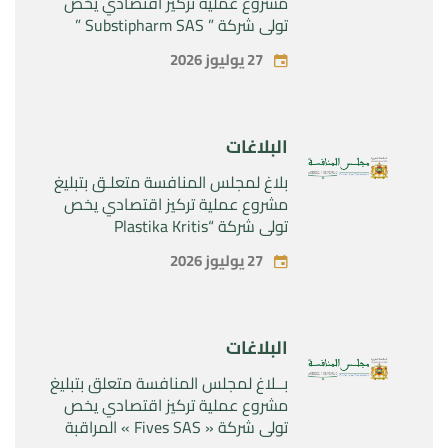
مشروع عملية تركيز اقتصادي يخص
تولي شركة ” Substipharm SAS ”
المراقبة الحصرية للأصول والحقوق
27 يوليوز 2026
المتعلقة بالمنتجين الصيدلانيين”
Rilutek ” و” Sabril” التابعين لشركة ”
Sanofi SA “
البلاغات
بلاغ لمجلس المنافسة متعلـق بتبليغ
مشروع عملية تركيز اقتصادي يخص
تولي شركة “Plastika Kritis
SA”المراقبة الحصرية لشركة
27 يوليوز 2026
“Naturplas Industrial SARL”
البلاغات
بــلاغ لمجلس المنافسة متعلق بتبليغ
مشروع عملية تركيز اقتصادي يخص
تولي شركة « Fives SAS » المراقبة