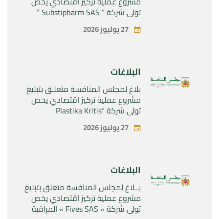
مشروع عملية تركيز اقتصادي يخص
تولي شركة ” Substipharm SAS ”
المراقبة الحصرية للأصول والحقوق
27 يوليوز 2026
المتعلقة بالمنتجين الصيدلانيين”
Rilutek ” و” Sabril” التابعين لشركة ”
Sanofi SA “
البلاغات
بلاغ لمجلس المنافسة متعلـق بتبليغ
مشروع عملية تركيز اقتصادي يخص
تولي شركة “Plastika Kritis
SA”المراقبة الحصرية لشركة
27 يوليوز 2026
“Naturplas Industrial SARL”
البلاغات
بــلاغ لمجلس المنافسة متعلق بتبليغ
مشروع عملية تركيز اقتصادي يخص
تولي شركة « Fives SAS » المراقبة