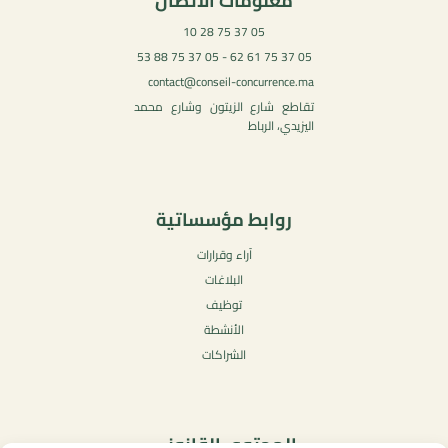
معلومات الاتصال
05 37 75 28 10
05 37 75 61 62 - 05 37 75 88 53
contact@conseil-concurrence.ma
تقاطع شارع الزيتون وشارع محمد
اليزيدي، الرباط
روابط مؤسساتية
آراء وقرارات
البلاغات
توظيف
الأنشطة
الشراكات
المحتوى القانوني