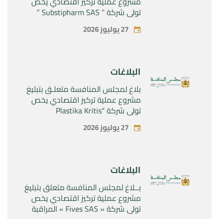
مشروع عملية تركيز اقتصادي يخص
تولي شركة ” Substipharm SAS ”
المراقبة الحصرية للأصول والحقوق
27 يوليوز 2026
المتعلقة بالمنتجين الصيدلانيين”
Rilutek ” و” Sabril” التابعين لشركة ”
Sanofi SA “
البلاغات
بلاغ لمجلس المنافسة متعلـق بتبليغ
مشروع عملية تركيز اقتصادي يخص
تولي شركة “Plastika Kritis
SA”المراقبة الحصرية لشركة
27 يوليوز 2026
“Naturplas Industrial SARL”
البلاغات
بــلاغ لمجلس المنافسة متعلق بتبليغ
مشروع عملية تركيز اقتصادي يخص
تولي شركة « Fives SAS » المراقبة