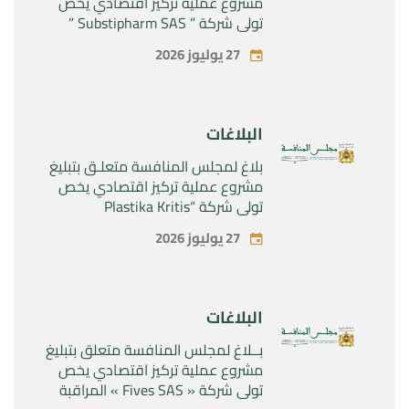
مشروع عملية تركيز اقتصادي يخص
تولي شركة ” Substipharm SAS ”
المراقبة الحصرية للأصول والحقوق
27 يوليوز 2026
المتعلقة بالمنتجين الصيدلانيين”
Rilutek ” و” Sabril” التابعين لشركة ”
Sanofi SA “
البلاغات
بلاغ لمجلس المنافسة متعلـق بتبليغ
مشروع عملية تركيز اقتصادي يخص
تولي شركة “Plastika Kritis
SA”المراقبة الحصرية لشركة
27 يوليوز 2026
“Naturplas Industrial SARL”
البلاغات
بــلاغ لمجلس المنافسة متعلق بتبليغ
مشروع عملية تركيز اقتصادي يخص
تولي شركة « Fives SAS » المراقبة