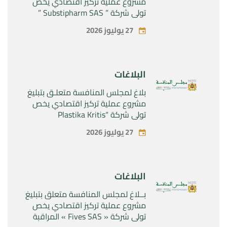
مشروع عملية تركيز اقتصادي يخص
تولي شركة ” Substipharm SAS ”
المراقبة الحصرية للأصول والحقوق
27 يوليوز 2026
المتعلقة بالمنتجين الصيدلانيين”
Rilutek ” و” Sabril” التابعين لشركة ”
Sanofi SA “
البلاغات
بلاغ لمجلس المنافسة متعلـق بتبليغ
مشروع عملية تركيز اقتصادي يخص
تولي شركة “Plastika Kritis
SA”المراقبة الحصرية لشركة
27 يوليوز 2026
“Naturplas Industrial SARL”
البلاغات
بــلاغ لمجلس المنافسة متعلق بتبليغ
مشروع عملية تركيز اقتصادي يخص
تولي شركة « Fives SAS » المراقبة