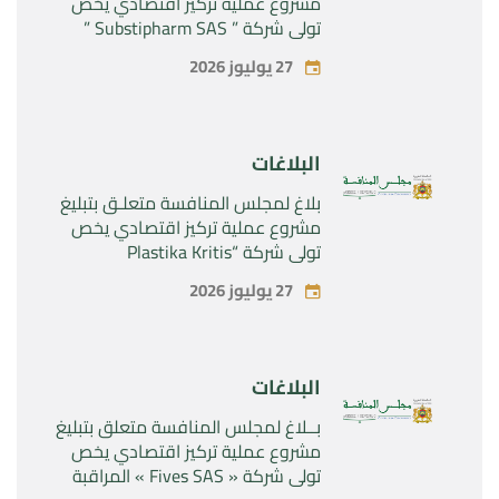
مشروع عملية تركيز اقتصادي يخص
تولي شركة ” Substipharm SAS ”
المراقبة الحصرية للأصول والحقوق
27 يوليوز 2026
المتعلقة بالمنتجين الصيدلانيين”
Rilutek ” و” Sabril” التابعين لشركة ”
Sanofi SA “
البلاغات
بلاغ لمجلس المنافسة متعلـق بتبليغ
مشروع عملية تركيز اقتصادي يخص
تولي شركة “Plastika Kritis
SA”المراقبة الحصرية لشركة
27 يوليوز 2026
“Naturplas Industrial SARL”
البلاغات
بــلاغ لمجلس المنافسة متعلق بتبليغ
مشروع عملية تركيز اقتصادي يخص
تولي شركة « Fives SAS » المراقبة