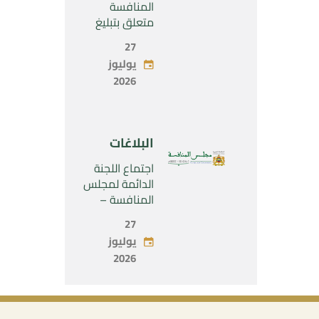
SARL”
المنافسة
متعلق بتبليغ
مشروع عملية
27
تركيز اقتصادي
يوليوز
يخص تولي
2026
شركة « Fives
SAS » المراقبة
الحصرية لشركة
« Aries
البلاغات
Industries SAS
»
اجتماع اللجنة
الدائمة لمجلس
المنافسة –
الاثنين 27 يوليو
27
2026
يوليوز
2026