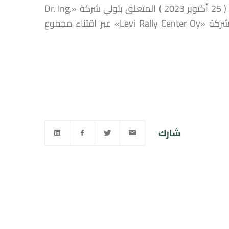
قرار لمجلس المنافسة عدد 195 /ق/ 2023 صادر في 9 ربيع الآخر 1445 ( 25 أكتوبر 2023 ) المتعلق بتولي شركة «Dr. Ing.
h.c. F. Porsche Aktiengesellschaft» المراقبة الحصرية غير المباشرة لشركة «Levi Rally Center Oy» عبر اقتناء مجموع
شارك