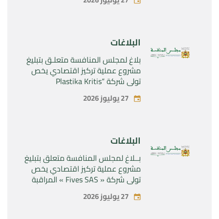
المتعلقة بالمنتجين الصيدلانيين”
Rilutek ” و” Sabril” التابعين لشركة ”
Sanofi SA “
البلاغات
بلاغ لمجلس المنافسة متعلـق بتبليغ
مشروع عملية تركيز اقتصادي يخص
تولي شركة “Plastika Kritis
SA”المراقبة الحصرية لشركة
27 يوليوز 2026
“Naturplas Industrial SARL”
البلاغات
بــلاغ لمجلس المنافسة متعلق بتبليغ
مشروع عملية تركيز اقتصادي يخص
تولي شركة « Fives SAS » المراقبة
الحصرية لشركة « Aries Industries
27 يوليوز 2026
SAS »