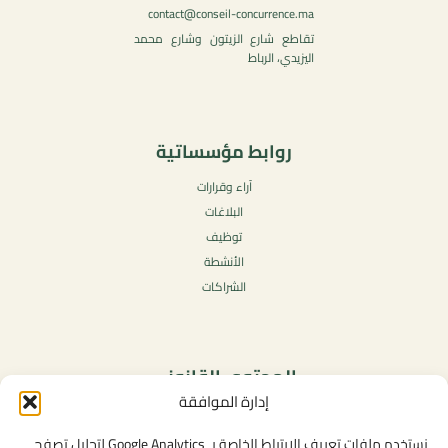
contact@conseil-concurrence.ma
تقاطع شارع الزيتون وشارع محمد
اليزيدي، الرباط
روابط مؤسساتية
آراء وقرارات
البلاغات
توظيف
الأنشطة
الشراكات
المحتوى القانوني
إدارة الموافقة
سياسة الخصوصية
شروط الاستخدام العامة
نستخدم ملفات تعريف الارتباط الخاصة بـ Google Analytics لتحليل تصفح