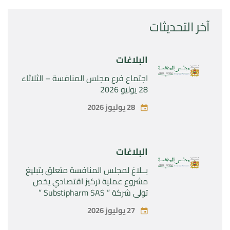
آخر التحديثات
البلاغات
اجتماع فرع مجلس المنافسة – الثلاثاء
28 يوليو 2026
28 يوليوز 2026
البلاغات
بــلاغ لمجلس المنافسة متعلق بتبليغ
مشروع عملية تركيز اقتصادي يخص
تولي شركة ” Substipharm SAS ”
المراقبة الحصرية للأصول والحقوق
27 يوليوز 2026
المتعلقة بالمنتجين الصيدلانيين”
Rilutek ” و” Sabril” التابعين لشركة ”