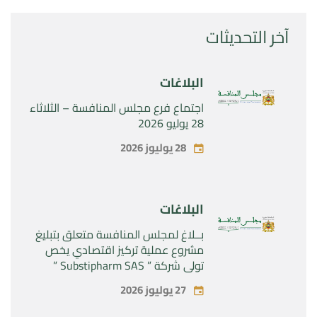
آخر التحديثات
البلاغات
اجتماع فرع مجلس المنافسة – الثلاثاء
28 يوليو 2026
28 يوليوز 2026
البلاغات
بــلاغ لمجلس المنافسة متعلق بتبليغ
مشروع عملية تركيز اقتصادي يخص
تولي شركة ” Substipharm SAS ”
المراقبة الحصرية للأصول والحقوق
27 يوليوز 2026
المتعلقة بالمنتجين الصيدلانيين”
Rilutek ” و” Sabril” التابعين لشركة ”