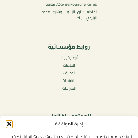
contact@conseil-concurrence.ma
تقاطع شارع الزيتون وشارع محمد
اليزيدي، الرباط
روابط مؤسساتية
آراء وقرارات
البلاغات
توظيف
الأنشطة
الشراكات
المحتوى القانوني
إدارة الموافقة
سياسة الخصوصية
شروط الاستخدام العامة
نستخدم ملفات تعريف الارتباط الخاصة بـ Google Analytics لتحليل تصفح