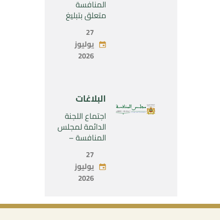
SARL”
المنافسة
متعلق بتبليغ
مشروع عملية
27
تركيز اقتصادي
يوليوز
يخص تولي
2026
شركة « Fives
SAS » المراقبة
الحصرية لشركة
« Aries
البلاغات
Industries SAS
»
اجتماع اللجنة
الدائمة لمجلس
المنافسة –
الاثنين 27 يوليو
27
2026
يوليوز
2026