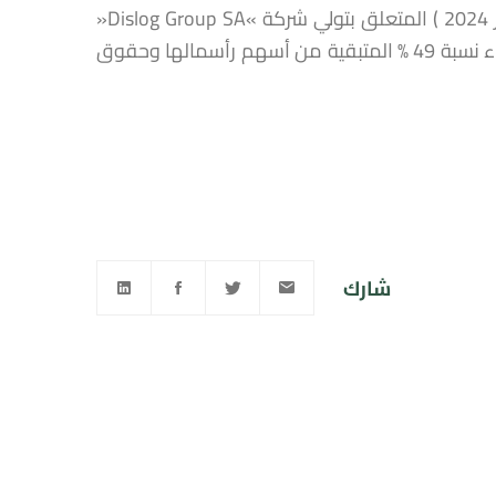
قرار لمجلس المنافسة عدد 5/ق/ 2024 صادر في 6 رجب 1445 ( 18 يناير 2024 ) المتعلق بتولي شركة »Dislog Group SA«
المراقبة الحصرية المباشرة لشركة «Cultures de France SAS» ، عبر اقتناء نسبة 49 % المتبقية من أسهم رأسمالها وحقوق
شارك