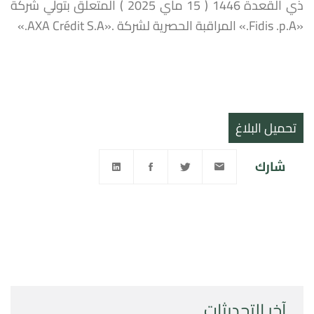
ذي القعدة 1446 ( 15 ماي 2025 ) المتعلق بتولي شركة
«Fidis .p.A.» المراقبة الحصرية لشركة .«AXA Crédit S.A.»
تحميل البلاغ
شارك
آخر التحديثات