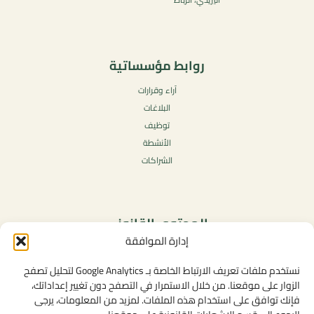
روابط مؤسساتية
آراء وقرارات
البلاغات
توظيف
الأنشطة
الشراكات
المحتوى القانوني
إدارة الموافقة
سياسة الخصوصية
شروط الاستخدام العامة
نستخدم ملفات تعريف الارتباط الخاصة بـ Google Analytics لتحليل تصفح
الإشعارات القانونية
الزوار على موقعنا. من خلال الاستمرار في التصفح دون تغيير إعداداتك،
فإنك توافق على استخدام هذه الملفات. لمزيد من المعلومات، يرجى
سياسة ملفات تعريف الارتباط (الكوكيز)