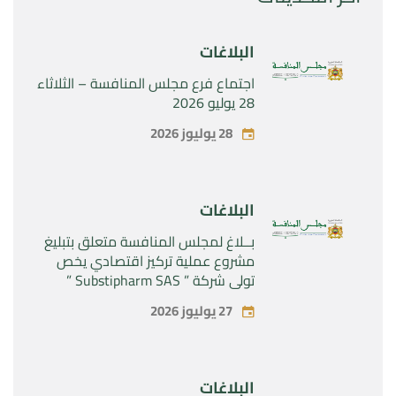
البلاغات
اجتماع فرع مجلس المنافسة – الثلاثاء
28 يوليو 2026
28 يوليوز 2026
البلاغات
بــلاغ لمجلس المنافسة متعلق بتبليغ
مشروع عملية تركيز اقتصادي يخص
تولي شركة ” Substipharm SAS ”
المراقبة الحصرية للأصول والحقوق
27 يوليوز 2026
المتعلقة بالمنتجين الصيدلانيين”
Rilutek ” و” Sabril” التابعين لشركة ”
Sanofi SA “
البلاغات