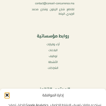
contact@conseil-concurrence.ma
تقاطع شارع الزيتون وشارع محمد
اليزيدي، الرباط
روابط مؤسساتية
آراء وقرارات
البلاغات
توظيف
الأنشطة
الشراكات
المحتوى القانوني
إدارة الموافقة
سياسة الخصوصية
شروط الاستخدام العامة
نستخدم ملفات تعريف الارتباط الخاصة بـ Google Analytics لتحليل تصفح