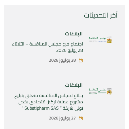
آخر التحديثات
البلاغات
اجتماع فرع مجلس المنافسة – الثلاثاء
28 يوليو 2026
28 يوليوز 2026
البلاغات
بــلاغ لمجلس المنافسة متعلق بتبليغ
مشروع عملية تركيز اقتصادي يخص
تولي شركة ” Substipharm SAS ”
المراقبة الحصرية للأصول والحقوق
27 يوليوز 2026
المتعلقة بالمنتجين الصيدلانيين”
Rilutek ” و” Sabril” التابعين لشركة ”