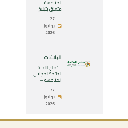
SARL”
المنافسة
متعلق بتبليغ
مشروع عملية
27
تركيز اقتصادي
يوليوز
يخص تولي
2026
شركة « Fives
SAS » المراقبة
الحصرية لشركة
« Aries
البلاغات
Industries SAS
»
اجتماع اللجنة
الدائمة لمجلس
المنافسة –
الاثنين 27 يوليو
27
2026
يوليوز
2026