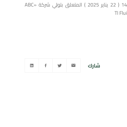
قرار لمجلس المنافسة عدد 10 /ق/ 2025 صادر في 21 من رجب 1446 ( 22 يناير 2025 ) المتعلق بتولي شركة «ABC
شارك