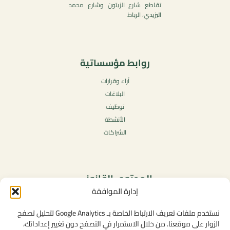
تقاطع شارع الزيتون وشارع محمد
اليزيدي، الرباط
روابط مؤسساتية
آراء وقرارات
البلاغات
توظيف
الأنشطة
الشراكات
المحتوى القانوني
إدارة الموافقة
سياسة الخصوصية
شروط الاستخدام العامة
نستخدم ملفات تعريف الارتباط الخاصة بـ Google Analytics لتحليل تصفح
الإشعارات القانونية
الزوار على موقعنا. من خلال الاستمرار في التصفح دون تغيير إعداداتك،