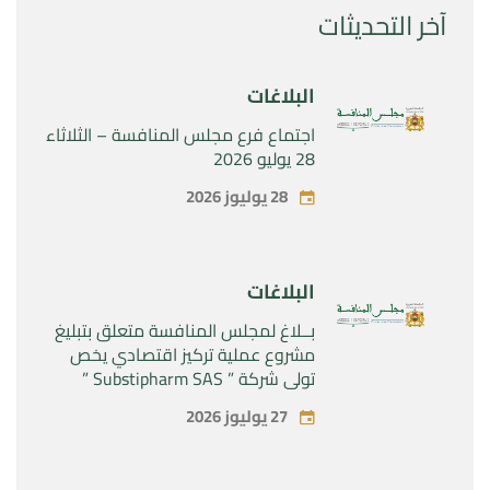
آخر التحديثات
البلاغات
اجتماع فرع مجلس المنافسة – الثلاثاء
28 يوليو 2026
28 يوليوز 2026
البلاغات
بــلاغ لمجلس المنافسة متعلق بتبليغ
مشروع عملية تركيز اقتصادي يخص
تولي شركة ” Substipharm SAS ”
المراقبة الحصرية للأصول والحقوق
27 يوليوز 2026
المتعلقة بالمنتجين الصيدلانيين”
Rilutek ” و” Sabril” التابعين لشركة ”
Sanofi SA “