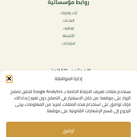
روابط مؤسساتية
آراء وقرارات
البلاغات
توظيف
الأنشطة
الشراكات
المحتوى القانوني
إدارة الموافقة
سياسة الخصوصية
شروط الاستخدام العامة
نستخدم ملفات تعريف الارتباط الخاصة بـ Google Analytics لتحليل تصفح
الإشعارات القانونية
الزوار على موقعنا. من خلال الاستمرار في التصفح دون تغيير إعداداتك،
فإنك توافق على استخدام هذه الملفات. لمزيد من المعلومات، يرجى
سياسة ملفات تعريف الارتباط (الكوكيز)
الرجوع إلى قسم الإشعارات القانونية على موقعنا.
أوافق
روابط مفيدة