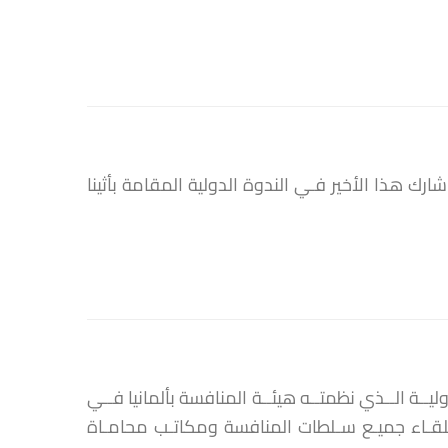
ارك هذا الأخير فـي الندوة الدولية المقامة بأثينا
ــة الــذي نظمتــه هيئــة المنافسة بألمانيا فــي
حضـر هـذا اللقـاء جميـع سـلطات المنافسة ومكاتـب محامـاة