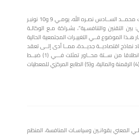
نظــم مجلــس المنافسة، تحت الرعايــة الســامية لصاحــب الجلالة الملك محمــد الســادس نصـره الله، يومـي 9 و10 نونبـر
 بين التقنين والتنافسـية”، بشـراكة مـع الوكالـة
ار هـذا الموضوع فــي التغييـرات المجتمعية الحالية
ـاد نماذج اقتصاديــة جديــدة، ممــا أدى إلــى تعقد
المعاملات والرهانات التجارية العالمية. وتناولت الندوة هذا الموضوع انطلاقا من ســتة محــاور تمثلت فـــي (1) ضبــط
الأسواق، و(2) تقنيــن الخدمات، و(3) الصحافة والحقوق المرتبطة بها، و(4) الرقمنة والمالية، و(5) الطابع المركزي للمعطيات
ي المعني بقوانـين وسياسـات المنافسة، المنظم