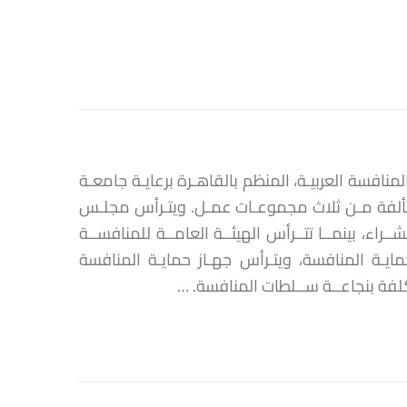
افسة العربيـة، المنظم بالقاهـرة برعايـة جامعـة
إحـداث الشـبكة المتألفة مـن ثلاث مجموعـات عمـل. ويتـرأس مجلـس
اء، بينمــا تتــرأس الهيئــة العامــة للمنافســة
ايـة المنافسة، ويتـرأس جهـاز حمايـة المنافسة
كلفة بنجاعــة ســلطات المنافسة. …