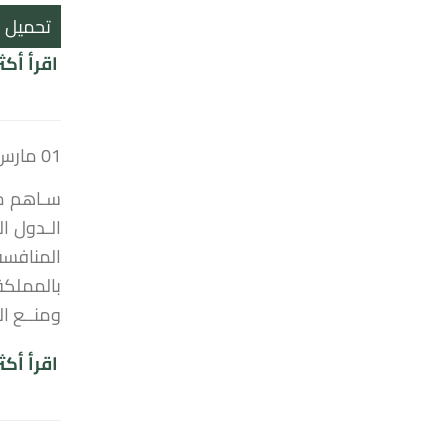
تحميل
اقرأ أكث
01 مارس 2022
سـاهم مج
المنافسة 
بالمملكة
ومنــع ال
اقرأ أكث