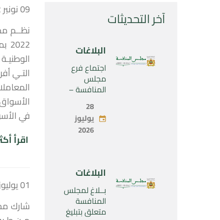
09 نونبر 2022
آخر التحديثات
022
البلاغات
الوطنيـة 
اجتماع فرع
التـي أفر
مجلس
المنافسة –
الثلاثاء 28 يوليو
28
2026
في الأسواق ال
يوليوز
2026
اقرأ أكث
البلاغات
01 يوليوز 2022
بــلاغ لمجلس
المنافسة
شارك مجل
متعلق بتبليغ