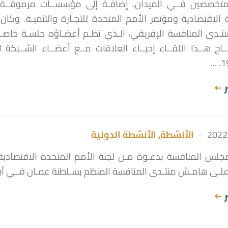
متخصصين فــي الميدان، إضافـة إلى مؤسســات مرموقــة كم
ـة الاقتصادية ومؤتمر الأمم المتحدة للتجـارة والتنميـة. وك
ـدى المنافسة الإفريقي، الـذي نظـم أعضـاؤه جلسـة خاصـة
تــاح هــذا اللقــاء إحيــاء العلاقات مــع أعضــاء الشــبكة
ر
الأنشطة
,
الأنشطة الدولية
لس المنافسة بدعـوة مـن لجنة الأمم المتحدة الاقتصادية و
ـى هامـش منتـدى المنافسة المنظم بسـلطنة عمـان فــي أبريـل 022
ر