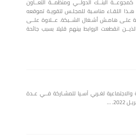
جوعــة البنــك الدولــي ومنظمــة التعــاون
ان هـذا اللقـاء مناسـبة للمجلـس لتقويـة تموقعه
 علـى هامـش أشـغال الشــبكة. عــلاوة علــى
 الذيــن انقطعت الروابط بينهم قليلا بسبب جائحة
الاجتماعية لغـربي آسـيا للمشـاركة فــي عـدة
2. …