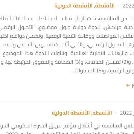
الأنشطة
,
الأنشطة الدولية
2 بمدينة مراكـش، نـدوة دوليـة حـول موضـوع: “التحـول الرقمـي:
لتقنـن المواصلات ووكالـة التنمية الرقمية. وتكمـن دوافـع اختيـ
زهـا التحـول الرقمــي، والتــي أتاحــت تســهيل التبــادل واعتمـ
رقمية، و(6) المساواة …
ر
الأنشطة
,
الأنشطة الدولية
س المنافسة في أشغال مؤتمر فريـق الخبراء الحكومي الدولـ