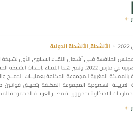
ر
الأنشطة
,
الأنشطة الدولية
لـس المنافسة فــي أشـغال اللقـاء السـنوي الأول لشـبكة المن
الـدول العربية في مارس 2022. وتميز هـذا اللقـاء ب
بالمملكة المغربية المجموعة المكلفة بعمليــات الدمــج والشــر
 العربيــة السـعودية المجموعة المكلفة بتطبيـق قوانـين حم
ممارسات الاحتكارية بجمهوريــة مصــر العربيــة المجموعة الم
ر