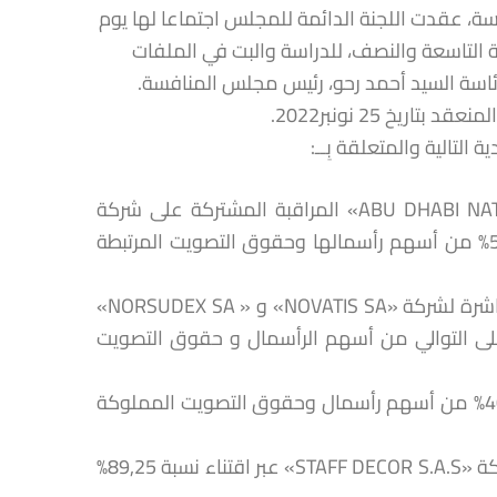
 20-13 المتعلق بمجلس المنافسة، عقدت اللجنة الدائمة للمجلس اجتماعا لها يوم
لأول 1444 الموافِــق لِــ 28 نونبر2022 في الساعة التاسعة والنصف، للدراسة والبت في الملفات
اسة السيد أحمد رحو، رئيس مجلس المنافسة.
خ 25 نونبر2022.
 التالية والمتعلقة بِــ:
تولي شركة «ABU DHABI NATIONAL OIL COMPANY FOR DITRIBUTION P.J.S.C» المراقبة المشتركة على شركة
«TOTALENERGIES MARKETING EGYPT LLC» عبر اقتناء نسبة 50% من أسهم رأسمالها وحقوق التصويت المرتبطة
تولي شركة «SILENT BELIEVERS GROUP» المراقبة الحصرية المباشرة لشركة «NOVATIS SA» و « NORSUDEX SA»
JEESR INDUSTRIES » عبر اقتناء 20% و 20% و10,8% على التوالي من أسهم الرأسمال و حقوق التصويت
تولي شركة «SOTHEMA SA» المراقبة المشتركة عبر اقتناء نسبة 40% من أسهم رأسمال وحقوق التصويت المملوكة
تولي شركة «ATELIERS DE FRANCE S.A.S» المراقبة الحصرية لشركة «STAFF DECOR S.A.S» عبر اقتناء نسبة 89,25%