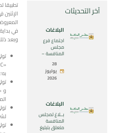
آخر التحديثات
المعروضة
البلاغات
في بداية أ
وبعد ذلك،
اجتماع فرع
مجلس
المنافسة –
الثلاثاء 28 يوليو
28
2026
يوليوز
به؛
2026
الم
البلاغات
بــلاغ لمجلس
لشركة «A
المنافسة
متعلق بتبليغ