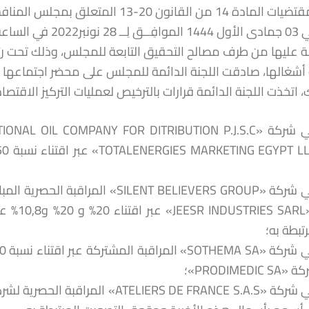
تطبيقا لمقتضيات المادة 14 من القانون
الإثنين في 03 جمادى ا
 عليها من طرف مصالح التحقيق التابعة للمجلس، وذلك تحت رئ
شغالها، صادقت اللجنة الدائمة للمجلس على محضر اجتماعها المنعقد بتاري
 اتخذت اللجنة الدائمة قرارات بالترخيص لعمليات التركيز الاقتصادية
و «SARL
رتبطة به؛
PRODIMEDIC S»؛