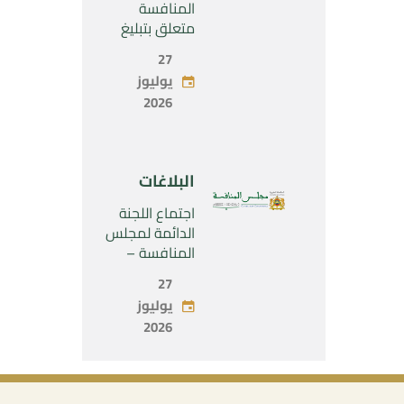
SARL”
المنافسة
متعلق بتبليغ
مشروع عملية
27
تركيز اقتصادي
يوليوز
يخص تولي
2026
شركة « Fives
SAS » المراقبة
الحصرية لشركة
« Aries
البلاغات
Industries SAS
»
اجتماع اللجنة
الدائمة لمجلس
المنافسة –
الاثنين 27 يوليو
27
2026
يوليوز
2026