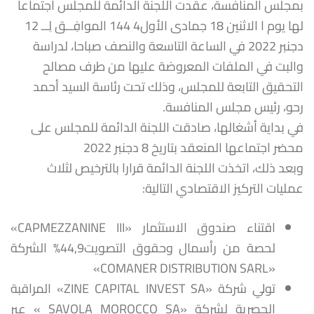
بمجلس المنافسة، عقدت اللجنة الدائمة للمجلس اجتماعا
لها يوم ا الاثنين 18 جمادى الأول4 144 الموافِــق لِــ 12
دجنبر 2022 في الساعة التاسعة والنصف صباحا، لدراسة
والبت في الملفات المعروضة عليها من طرف مصالح
التحقيق التابعة للمجلس، وذلك تحت رئاسة السيد أحمد
رحو، رئيس مجلس المنافسة.
في بداية أشغالها، صادقت اللجنة الدائمة للمجلس على
محضر اجتماعها المنعقد بتاريخ 8 دجنبر 2022
وبعد ذلك، اتخذت اللجنة الدائمة قرارا بالترخيص لثلاث
عمليات التركيز الاقتصادي التالية:
اقتناء صندوق الاستثمار «CAPMEZZANINE III»
لحصة من رأسمال وحقوق التصويت44,9% الشركة
«COMANER DISTRIBUTION SARL»
تولي شركة «ZINE CAPITAL INVEST SA» المراقبة
الحصرية لشركة «SAVOLA MOROCCO SA » عبر