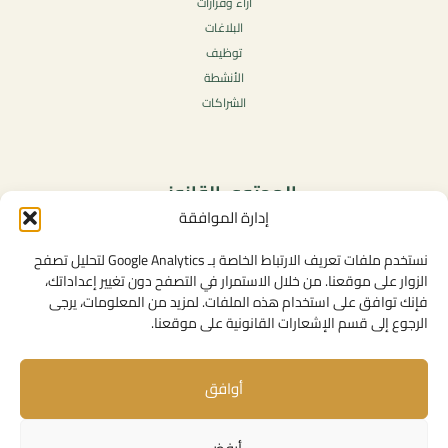
آراء وقرارات
البلاغات
توظيف
الأنشطة
الشراكات
المحتوى القانوني
إدارة الموافقة
سياسة الخصوصية
شروط الاستخدام العامة
نستخدم ملفات تعريف الارتباط الخاصة بـ Google Analytics لتحليل تصفح
الإشعارات القانونية
الزوار على موقعنا. من خلال الاستمرار في التصفح دون تغيير إعداداتك،
فإنك توافق على استخدام هذه الملفات. لمزيد من المعلومات، يرجى
سياسة ملفات تعريف الارتباط (الكوكيز)
الرجوع إلى قسم الإشعارات القانونية على موقعنا.
أوافق
روابط مفيدة
الإتصال بنا