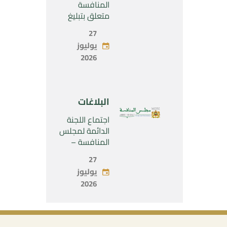
SARL”
المنافسة
متعلق بتبليغ
مشروع عملية
27
تركيز اقتصادي
يوليوز
يخص تولي
2026
شركة « Fives
SAS » المراقبة
الحصرية لشركة
« Aries
البلاغات
Industries SAS
»
اجتماع اللجنة
الدائمة لمجلس
المنافسة –
الاثنين 27 يوليو
27
2026
يوليوز
2026