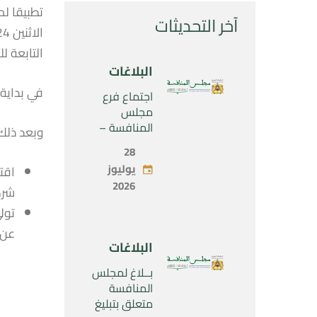
آخر التحديثات
التابعة 
البلاغات
في بداية أ
اجتماع فرع
مجلس
المنافسة –
وبعد ذلك،
الثلاثاء 28 يوليو
28
2026
يوليوز
2026
شركة “ sa
عن 
البلاغات
بــلاغ لمجلس
المنافسة
متعلق بتبليغ