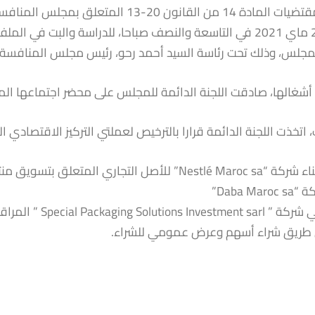
تطبيقا لمقتضيات المادة 14 من القانون 0
الاثنين 24 ماي 2021 في التاسعة والنصف صباحا، للدراسة والب
للمجلس، وذلك تحت رئاسة السيد أحمد رحو، رئيس مجلس المنافسة.
شغالها، صادقت اللجنة الدائمة للمجلس على محضر اجتماعها المنعقد بتاريخ 
 اتخذت اللجنة الدائمة قرارا بالترخيص لعملتي التركيز الاقتصادي التا
Daba Maroc”
طريق شراء أسهم وعرض عمومي للشراء.