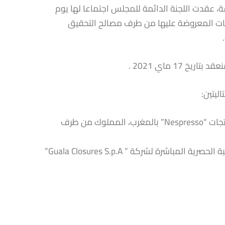
2-13 المتعلق بمجلس المنافسة، عقدت اللجنة الدائمة للمجلس اجتماعا لها يوم
ت في الملفات المعروضة عليها من طرف مصالح التحقيق
17 ماي 2021 .
ليتين:
اقتناء شركة “Nestlé Maroc sa” للأصل التجاري المتعلق بتسويق منتجات “Nespresso” بالمغرب، المملوك من طرف
تولي شركة ” Special Packaging Solutions Investment sarl ” المراقبة الحصرية المباشرة لشركة ” Guala Closures S.p.A”