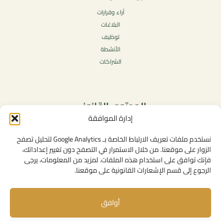
آراء وقرارات
البلاغات
توظيف
الأنشطة
الشراكات
المحتوى القانوني
إدارة الموافقة
سياسة الخصوصية
شروط الاستخدام العامة
نستخدم ملفات تعريف الارتباط الخاصة بـ Google Analytics لتحليل تصفح
الإشعارات القانونية
الزوار على موقعنا. من خلال الاستمرار في التصفح دون تغيير إعداداتك،
فإنك توافق على استخدام هذه الملفات. لمزيد من المعلومات، يرجى
سياسة ملفات تعريف الارتباط (الكوكيز)
الرجوع إلى قسم الإشعارات القانونية على موقعنا.
أوافق
روابط مفيدة