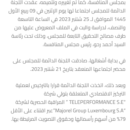
بمجلس المنافسة، كما تم تغييره وتتميمه، عقدت اللجنة
الدائمة للمجلس اجتماعا لها يوم الإثنين في 09 ربيع الأول
1445 الموافق لـ 25 شتنبر 2023 في الساعة التاسعة
والنصف، لدراسة والبت في الملف المعروض عليها من
طرف مصالح التحقيق التابعة للمجلس، وذلك تحت رئاسة
السيد أحمد رحو، رئيس مجلس المنافسة.
في بداية أشغالها، صادقت اللجنة الدائمة للمجلس على
محضر اجتماعها المنعقد بتاريخ 21 شتنبر 2023.
وبعد ذلك، اتخذت اللجنة الدائمة قرارا بالترخيص لعملية
التركيز الاقتصادي المتعلقة بتولي شركة
“TELEPERFORMANCE S.E ” المراقبة الحصرية لشركة
“Majorel Group Luxembourg S.A”عبر اقتناء على الأقل
79% من أسهم رأسمالها وحقوق التصويت المرتبطة بها.