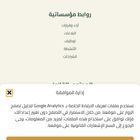
روابط مؤسساتية
آراء وقرارات
البلاغات
توظيف
الأنشطة
الشراكات
المحتوى القانوني
إدارة الموافقة
سياسة الخصوصية
شروط الاستخدام العامة
نستخدم ملفات تعريف الارتباط الخاصة بـ Google Analytics لتحليل تصفح
الإشعارات القانونية
الزوار على موقعنا. من خلال الاستمرار في التصفح دون تغيير إعداداتك،
فإنك توافق على استخدام هذه الملفات. لمزيد من المعلومات، يرجى
سياسة ملفات تعريف الارتباط (الكوكيز)
الرجوع إلى قسم الإشعارات القانونية على موقعنا.