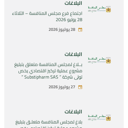
البلاغات
اجتماع فرع مجلس المنافسة – الثلاثاء
28 يوليو 2026
28 يوليوز 2026
البلاغات
بــلاغ لمجلس المنافسة متعلق بتبليغ
مشروع عملية تركيز اقتصادي يخص
تولي شركة ” Substipharm SAS ”
المراقبة الحصرية للأصول والحقوق
27 يوليوز 2026
المتعلقة بالمنتجين الصيدلانيين”
Rilutek ” و” Sabril” التابعين لشركة ”
Sanofi SA “
البلاغات
بلاغ لمجلس المنافسة متعلـق بتبليغ
مشروع عملية تركيز اقتصادي يخص