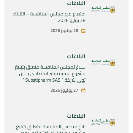
البلاغات
اجتماع فرع مجلس المنافسة – الثلاثاء
28 يوليو 2026
28 يوليوز 2026
البلاغات
بــلاغ لمجلس المنافسة متعلق بتبليغ
مشروع عملية تركيز اقتصادي يخص
تولي شركة ” Substipharm SAS ”
المراقبة الحصرية للأصول والحقوق
27 يوليوز 2026
المتعلقة بالمنتجين الصيدلانيين”
Rilutek ” و” Sabril” التابعين لشركة ”
Sanofi SA “
البلاغات
بلاغ لمجلس المنافسة متعلـق بتبليغ
مشروع عملية تركيز اقتصادي يخص