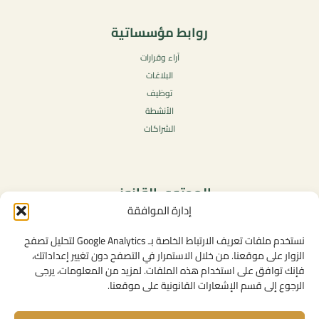
روابط مؤسساتية
آراء وقرارات
البلاغات
توظيف
الأنشطة
الشراكات
المحتوى القانوني
إدارة الموافقة
سياسة الخصوصية
شروط الاستخدام العامة
نستخدم ملفات تعريف الارتباط الخاصة بـ Google Analytics لتحليل تصفح
الإشعارات القانونية
الزوار على موقعنا. من خلال الاستمرار في التصفح دون تغيير إعداداتك،
فإنك توافق على استخدام هذه الملفات. لمزيد من المعلومات، يرجى
سياسة ملفات تعريف الارتباط (الكوكيز)
الرجوع إلى قسم الإشعارات القانونية على موقعنا.