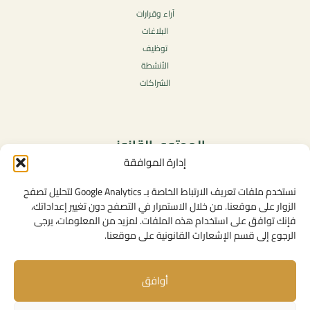
آراء وقرارات
البلاغات
توظيف
الأنشطة
الشراكات
المحتوى القانوني
إدارة الموافقة
سياسة الخصوصية
شروط الاستخدام العامة
نستخدم ملفات تعريف الارتباط الخاصة بـ Google Analytics لتحليل تصفح
الإشعارات القانونية
الزوار على موقعنا. من خلال الاستمرار في التصفح دون تغيير إعداداتك،
فإنك توافق على استخدام هذه الملفات. لمزيد من المعلومات، يرجى
سياسة ملفات تعريف الارتباط (الكوكيز)
الرجوع إلى قسم الإشعارات القانونية على موقعنا.
أوافق
روابط مفيدة
الإتصال بنا