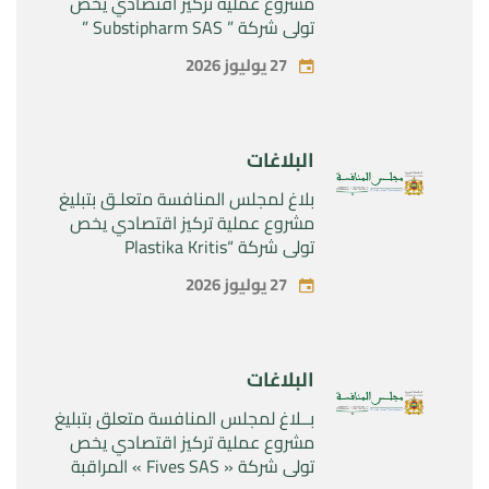
مشروع عملية تركيز اقتصادي يخص
تولي شركة ” Substipharm SAS ”
المراقبة الحصرية للأصول والحقوق
27 يوليوز 2026
المتعلقة بالمنتجين الصيدلانيين”
Rilutek ” و” Sabril” التابعين لشركة ”
Sanofi SA “
البلاغات
بلاغ لمجلس المنافسة متعلـق بتبليغ
مشروع عملية تركيز اقتصادي يخص
تولي شركة “Plastika Kritis
SA”المراقبة الحصرية لشركة
27 يوليوز 2026
“Naturplas Industrial SARL”
البلاغات
بــلاغ لمجلس المنافسة متعلق بتبليغ
مشروع عملية تركيز اقتصادي يخص
تولي شركة « Fives SAS » المراقبة