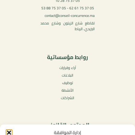
05 37 75 28 10
05 37 75 61 62 - 05 37 75 88 53
contact@conseil-concurrence.ma
تقاطع شارع الزيتون وشارع محمد
اليزيدي، الرباط
روابط مؤسساتية
آراء وقرارات
البلاغات
توظيف
الأنشطة
الشراكات
المحتوى القانوني
إدارة الموافقة