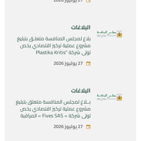
المتعلقة بالمنتجين الصيدلانيين”
Rilutek ” و” Sabril” التابعين لشركة ”
Sanofi SA “
البلاغات
بلاغ لمجلس المنافسة متعلـق بتبليغ
مشروع عملية تركيز اقتصادي يخص
تولي شركة “Plastika Kritis
SA”المراقبة الحصرية لشركة
27 يوليوز 2026
“Naturplas Industrial SARL”
البلاغات
بــلاغ لمجلس المنافسة متعلق بتبليغ
مشروع عملية تركيز اقتصادي يخص
تولي شركة « Fives SAS » المراقبة
الحصرية لشركة « Aries Industries
27 يوليوز 2026
SAS »