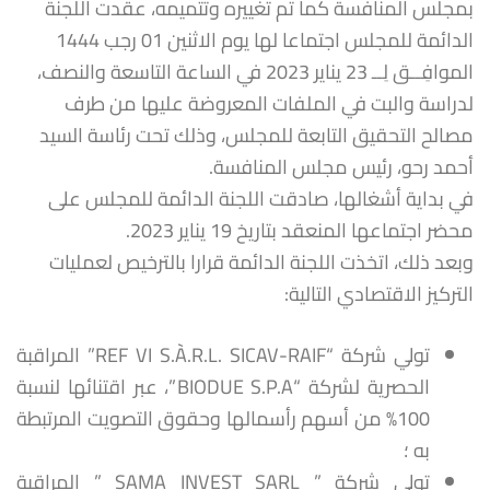
بمجلس المنافسة كما تم تغييره وتتميمه، عقدت اللجنة
الدائمة للمجلس اجتماعا لها يوم الاثنين 01 رجب 1444
الموافِــق لِــ 23 يناير 2023 في الساعة التاسعة والنصف،
لدراسة والبت في الملفات المعروضة عليها من طرف
مصالح التحقيق التابعة للمجلس، وذلك تحت رئاسة السيد
أحمد رحو، رئيس مجلس المنافسة.
في بداية أشغالها، صادقت اللجنة الدائمة للمجلس على
محضر اجتماعها المنعقد بتاريخ 19 يناير 2023.
وبعد ذلك، اتخذت اللجنة الدائمة قرارا بالترخيص لعمليات
التركيز الاقتصادي التالية:
تولي شركة “REF VI S.À.R.L. SICAV-RAIF” المراقبة
الحصرية لشركة “BIODUE S.P.A”، عبر اقتنائها لنسبة
100% من أسهم رأسمالها وحقوق التصويت المرتبطة
به ؛
تولي شركة ” SAMA INVEST SARL ” المراقبة