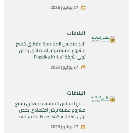
المراقبة الحصرية للأصول والحقوق
27 يوليوز 2026
المتعلقة بالمنتجين الصيدلانيين”
Rilutek ” و” Sabril” التابعين لشركة ”
Sanofi SA “
البلاغات
بلاغ لمجلس المنافسة متعلـق بتبليغ
مشروع عملية تركيز اقتصادي يخص
تولي شركة “Plastika Kritis
SA”المراقبة الحصرية لشركة
27 يوليوز 2026
“Naturplas Industrial SARL”
البلاغات
بــلاغ لمجلس المنافسة متعلق بتبليغ
مشروع عملية تركيز اقتصادي يخص
تولي شركة « Fives SAS » المراقبة
الحصرية لشركة « Aries Industries
27 يوليوز 2026
SAS »