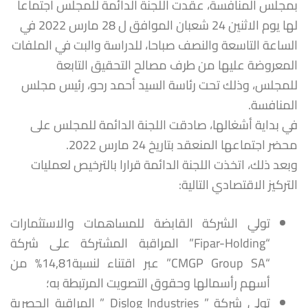
بمجلس المنافسة، عقدت اللجنة الدائمة للمجلس اجتماعا
لها يوم الاثنين 24 شعبان الموافق ل 28 مارس 2022 في
الساعة التاسعة والنصف صباحا، للدراسة والبت في الملفات
المعروضة عليها من طرف مصالح التحقيق التابعة
للمجلس، وذلك تحت رئاسة السيد أحمد رحو، رئيس مجلس
المنافسة.
في بداية أشغالها، صادقت اللجنة الدائمة للمجلس على
محضر اجتماعها المنعقد بتاريخ 24 مارس 2022.
وبعد ذلك، اتخذت اللجنة الدائمة قرارا بالترخيص لعمليات
التركيز الاقتصادي التالية:
تولي الشركة القابضة للمساهمات والاستثمارات
“Fipar-Holding” المراقبة المشتركة على شركة
“CMGP Group SA” عبر اقتناء لنسبة14,81% من
أسهم رأسمالها وحقوق التصويت المرتبطة به؛
تولي شركة ” Dislog Industries ” المراقبة الحصرية