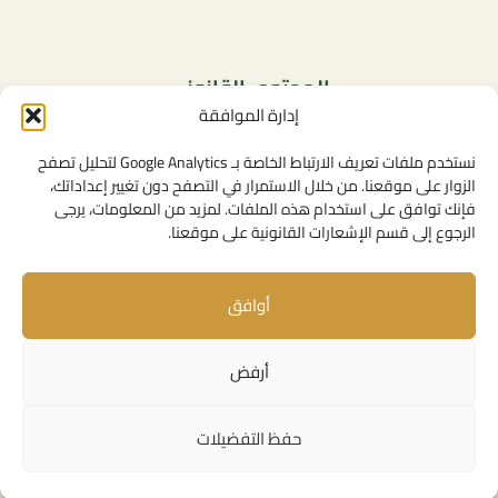
المحتوى القانوني
إدارة الموافقة
سياسة الخصوصية
شروط الاستخدام العامة
نستخدم ملفات تعريف الارتباط الخاصة بـ Google Analytics لتحليل تصفح
الإشعارات القانونية
الزوار على موقعنا. من خلال الاستمرار في التصفح دون تغيير إعداداتك،
فإنك توافق على استخدام هذه الملفات. لمزيد من المعلومات، يرجى
سياسة ملفات تعريف الارتباط (الكوكيز)
الرجوع إلى قسم الإشعارات القانونية على موقعنا.
أوافق
روابط مفيدة
الإتصال بنا
أرفض
المهام
روابط مؤسساتية
حفظ التفضيلات
حقوق النشر © 2026 مجلس المنافسة