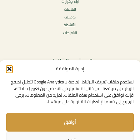
آراء وقرارات
البلاغات
توظيف
الأنشطة
الشراكات
المحتوى القانوني
إدارة الموافقة
سياسة الخصوصية
شروط الاستخدام العامة
نستخدم ملفات تعريف الارتباط الخاصة بـ Google Analytics لتحليل تصفح
الإشعارات القانونية
الزوار على موقعنا. من خلال الاستمرار في التصفح دون تغيير إعداداتك،
فإنك توافق على استخدام هذه الملفات. لمزيد من المعلومات، يرجى
سياسة ملفات تعريف الارتباط (الكوكيز)
الرجوع إلى قسم الإشعارات القانونية على موقعنا.
أوافق
روابط مفيدة
الإتصال بنا