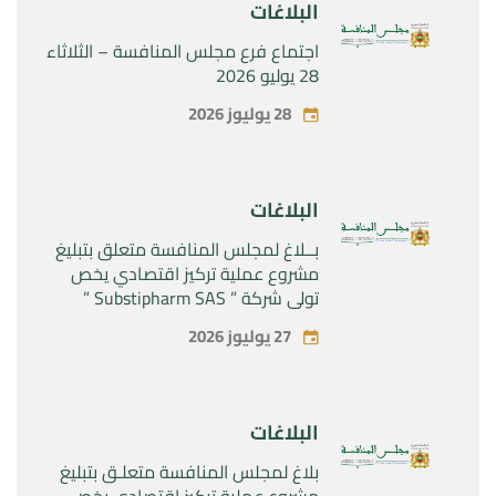
البلاغات
اجتماع فرع مجلس المنافسة – الثلاثاء
28 يوليو 2026
28 يوليوز 2026
البلاغات
بــلاغ لمجلس المنافسة متعلق بتبليغ
مشروع عملية تركيز اقتصادي يخص
تولي شركة ” Substipharm SAS ”
المراقبة الحصرية للأصول والحقوق
27 يوليوز 2026
المتعلقة بالمنتجين الصيدلانيين”
Rilutek ” و” Sabril” التابعين لشركة ”
Sanofi SA “
البلاغات
بلاغ لمجلس المنافسة متعلـق بتبليغ
مشروع عملية تركيز اقتصادي يخص