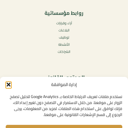
روابط مؤسساتية
آراء وقرارات
البلاغات
توظيف
الأنشطة
الشراكات
المحتوى القانوني
إدارة الموافقة
سياسة الخصوصية
شروط الاستخدام العامة
نستخدم ملفات تعريف الارتباط الخاصة بـ Google Analytics لتحليل تصفح
الإشعارات القانونية
الزوار على موقعنا. من خلال الاستمرار في التصفح دون تغيير إعداداتك،
فإنك توافق على استخدام هذه الملفات. لمزيد من المعلومات، يرجى
سياسة ملفات تعريف الارتباط (الكوكيز)
الرجوع إلى قسم الإشعارات القانونية على موقعنا.