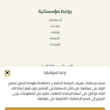
روابط مؤسساتية
آراء وقرارات
البلاغات
توظيف
الأنشطة
الشراكات
المحتوى القانوني
إدارة الموافقة
سياسة الخصوصية
شروط الاستخدام العامة
نستخدم ملفات تعريف الارتباط الخاصة بـ Google Analytics لتحليل تصفح
الإشعارات القانونية
الزوار على موقعنا. من خلال الاستمرار في التصفح دون تغيير إعداداتك،
فإنك توافق على استخدام هذه الملفات. لمزيد من المعلومات، يرجى
سياسة ملفات تعريف الارتباط (الكوكيز)
الرجوع إلى قسم الإشعارات القانونية على موقعنا.