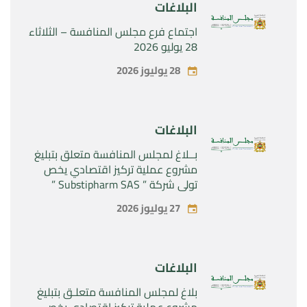
البلاغات
اجتماع فرع مجلس المنافسة – الثلاثاء
28 يوليو 2026
28 يوليوز 2026
البلاغات
بــلاغ لمجلس المنافسة متعلق بتبليغ
مشروع عملية تركيز اقتصادي يخص
تولي شركة ” Substipharm SAS ”
المراقبة الحصرية للأصول والحقوق
27 يوليوز 2026
المتعلقة بالمنتجين الصيدلانيين”
Rilutek ” و” Sabril” التابعين لشركة ”
Sanofi SA “
البلاغات
بلاغ لمجلس المنافسة متعلـق بتبليغ
مشروع عملية تركيز اقتصادي يخص