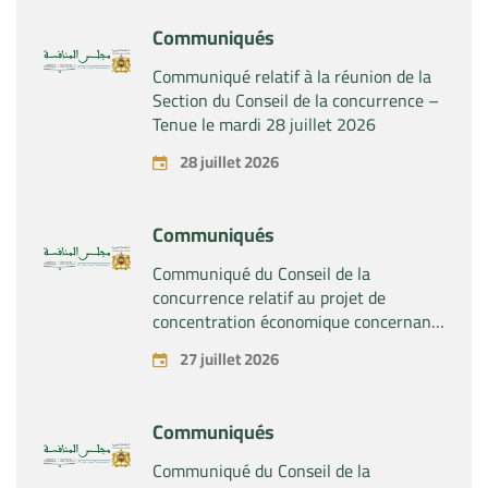
Communiqués
Communiqué relatif à la réunion de la
Section du Conseil de la concurrence –
Tenue le mardi 28 juillet 2026
28 juillet 2026
Communiqués
Communiqué du Conseil de la
concurrence relatif au projet de
concentration économique concernant
la prise du contrôle exclusif par la
27 juillet 2026
société « Substipharm SAS » des actifs
et droits relatifs aux produits
pharmaceutiques « Rilutek » et «
Communiqués
Sabril » détenus par la société « Sanofi
SA »
Communiqué du Conseil de la