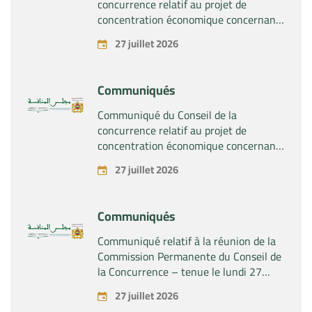
concurrence relatif au projet de
concentration économique concernant
la prise du contrôle exclusif par la
27 juillet 2026
société « Plastika Kritis SA » de la
société « Naturplas Industrial SARL »
Communiqués
Communiqué du Conseil de la
concurrence relatif au projet de
concentration économique concernant
la prise par la société « Fives SAS » du
27 juillet 2026
contrôle exclusif de la société « Aries
Industries SAS »
Communiqués
Communiqué relatif à la réunion de la
Commission Permanente du Conseil de
la Concurrence – tenue le lundi 27
juillet 2026
27 juillet 2026