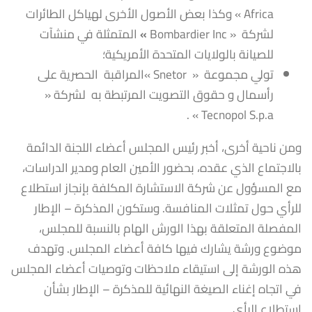
Africa » وكذا بعض الأصول الأخرى لهياكل الطائرات
لشركة
« Bombardier Inc
»
المتمثلة في منشآت
للصيانة بالولايات المتحدة الأمريكية؛
تولي مجموعة « Snetor »المراقبة الحصرية على
رأسمال و حقوق التصويت المرتبطة به لشركة «
Tecnopol S.p.a » .
ومن ناحية أخرى، أخبر رئيس المجلس أعضاء اللجنة الدائمة
بالاجتماع الذي عقده، بحضور الأمين العام ومدير الدراسات،
مع المسؤول عن شركة الاستشارة المكلفة بإنجاز استطلاع
للرأي حول تمثلات المنافسة. وستكون المذكرة – الإطار
المفصلة المتعلقة بهذا الورش الهام بالنسبة للمجلس،
موضوع ورشة يشارك فيها كافة أعضاء المجلس. وتهدف
هذه الورشة إلى استيقاء ملاحظات وتوصيات أعضاء المجلس
في اتجاه إغناء الصيغة النهائية للمذكرة – الإطار بشأن
استطلاع الرأي.