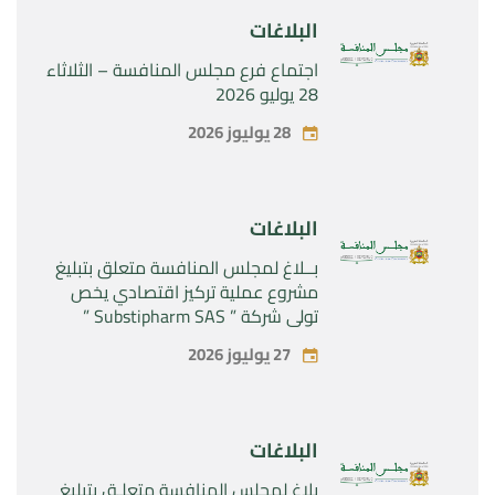
البلاغات
اجتماع فرع مجلس المنافسة – الثلاثاء
28 يوليو 2026
28 يوليوز 2026
البلاغات
بــلاغ لمجلس المنافسة متعلق بتبليغ
مشروع عملية تركيز اقتصادي يخص
تولي شركة ” Substipharm SAS ”
المراقبة الحصرية للأصول والحقوق
27 يوليوز 2026
المتعلقة بالمنتجين الصيدلانيين”
Rilutek ” و” Sabril” التابعين لشركة ”
Sanofi SA “
البلاغات
بلاغ لمجلس المنافسة متعلـق بتبليغ