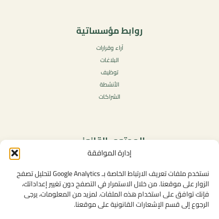
روابط مؤسساتية
آراء وقرارات
البلاغات
توظيف
الأنشطة
الشراكات
المحتوى القانوني
إدارة الموافقة
سياسة الخصوصية
شروط الاستخدام العامة
نستخدم ملفات تعريف الارتباط الخاصة بـ Google Analytics لتحليل تصفح
الإشعارات القانونية
الزوار على موقعنا. من خلال الاستمرار في التصفح دون تغيير إعداداتك،
فإنك توافق على استخدام هذه الملفات. لمزيد من المعلومات، يرجى
سياسة ملفات تعريف الارتباط (الكوكيز)
الرجوع إلى قسم الإشعارات القانونية على موقعنا.