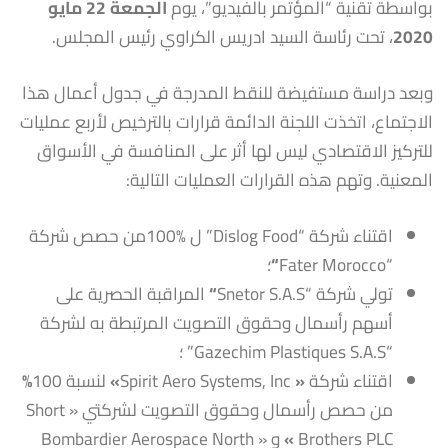
بواسطة تقنية “المؤتمر بالفيديو”، يوم
الجمعة 22 مايو
2020
، تحت رئاسة السيد ادريس الكراوي رئيس المجلس.
وبعد دراسة مستفيضة للنقط المدرجة في جدول أعمال هذا
الاجتماع، اتخذت اللجنة الدائمة قرارات بالترخيص لأربع عمليات
للتركيز الاقتصادي ليس لها أثر على المنافسة في الأسواق
المعنية. وتهم هذه القرارات العمليات التالية:
اقتناء شركة “Dislog Food” ل %100من حصص شركة
“Fater Morocco
“
؛
تولي شركة “Snetor S.A.S
“
المراقبة الحصرية على
أسهم رأسمال وحقوق التصويت المرتبطة به لشركة
“Gazechim Plastiques S.A.S” ؛
اقتناء شركة
«
Spirit Aero Systems, Inc
»
لنسبة 100
%
من حصص رأسمال وحقوق التصويت لشركتي « Short
Brothers PLC
»
و
« Bombardier Aerospace North