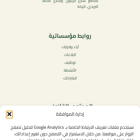
تقاطع شارع الزيتون وشارع محمد
اليزيدي، الرباط
روابط مؤسساتية
آراء وقرارات
البلاغات
توظيف
الأنشطة
الشراكات
المحتوى القانوني
إدارة الموافقة
سياسة الخصوصية
شروط الاستخدام العامة
نستخدم ملفات تعريف الارتباط الخاصة بـ Google Analytics لتحليل تصفح
الإشعارات القانونية
الزوار على موقعنا. من خلال الاستمرار في التصفح دون تغيير إعداداتك،