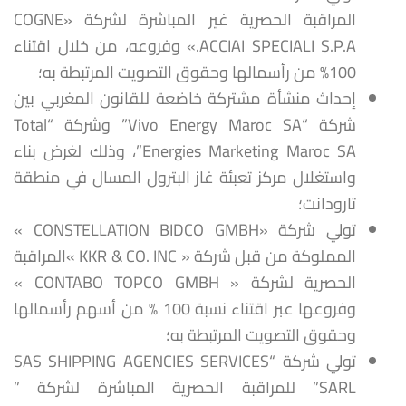
المراقبة الحصرية غير المباشرة لشركة «COGNE
ACCIAI SPECIALI S.P.A.» وفروعه، من خلال اقتناء
100% من رأسمالها وحقوق التصويت المرتبطة به؛
إحداث منشأة مشتركة خاضعة للقانون المغربي بين
شركة “Vivo Energy Maroc SA” وشركة “Total
Energies Marketing Maroc SA”، وذلك لغرض بناء
واستغلال مركز تعبئة غاز البترول المسال في منطقة
تارودانت؛
تولي شركة «CONSTELLATION BIDCO GMBH »
المملوكة من قبل شركة « KKR & CO. INC »المراقبة
الحصرية لشركة « CONTABO TOPCO GMBH »
وفروعها عبر اقتناء نسبة 100 % من أسهم رأسمالها
وحقوق التصويت المرتبطة به؛
تولي شركة “SAS SHIPPING AGENCIES SERVICES
SARL” للمراقبة الحصرية المباشرة لشركة ”