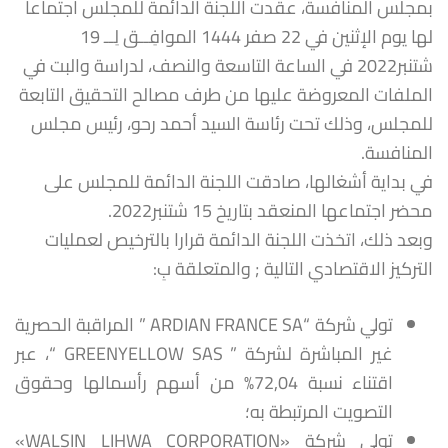
بمجلس المنافسة، عقدت اللجنة الدائمة للمجلس اجتماعا
لها يوم الإثنين في 22 صفر 1444 الموافِــق لِــ 19
شتنبر2022 في الساعة التاسعة والنصف، لدراسة والبت في
الملفات المعروضة عليها من طرف مصالح التحقيق التابعة
للمجلس، وذلك تحت رئاسة السيد أحمد رحو، رئيس مجلس
المنافسة.
في بداية أشغالها، صادقت اللجنة الدائمة للمجلس على
محضر اجتماعها المنعقد بتاريخ 15 شتنبر2022.
وبعد ذلك، اتخذت اللجنة الدائمة قرارا بالترخيص لعمليات
التركيز الاقتصادي التالية ; والمتعلقة بِ:
تولي شركة “ARDIAN FRANCE SA ” المراقبة الحصرية
غير المباشرة لشركة ” GREENYELLOW SAS “، عبر
اقتناء نسبة 72,04% من أسهم رأسمالها وحقوق
التصويت المرتبطة به؛
تولي شركة «WALSIN LIHWA CORPORATION»