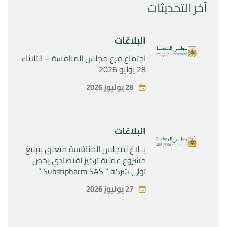
آخر التحديثات
البلاغات
اجتماع فرع مجلس المنافسة – الثلاثاء
28 يوليو 2026
28 يوليوز 2026
البلاغات
بــلاغ لمجلس المنافسة متعلق بتبليغ
مشروع عملية تركيز اقتصادي يخص
تولي شركة ” Substipharm SAS ”
المراقبة الحصرية للأصول والحقوق
27 يوليوز 2026
المتعلقة بالمنتجين الصيدلانيين”
Rilutek ” و” Sabril” التابعين لشركة ”
Sanofi SA “